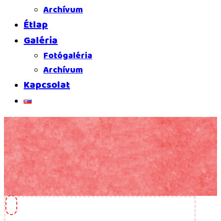
Archívum
Étlap
Galéria
Fotógaléria
Archívum
Kapcsolat