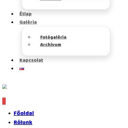
Étlap
Galéria
Fotógaléria
Archívum
Kapcsolat
Főoldal
Rólunk