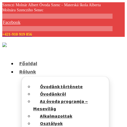
Szenczi Molnár Albert Óvoda Szenc - Materská škola Alberta
Molnára Szencziho Senec
Facebook
+421-910 919 856
Főoldal
Rólunk
Óvodánk története
Óvodánkról
Az óvoda programja –
Mesevilág
Alkalmazottak
Osztályok