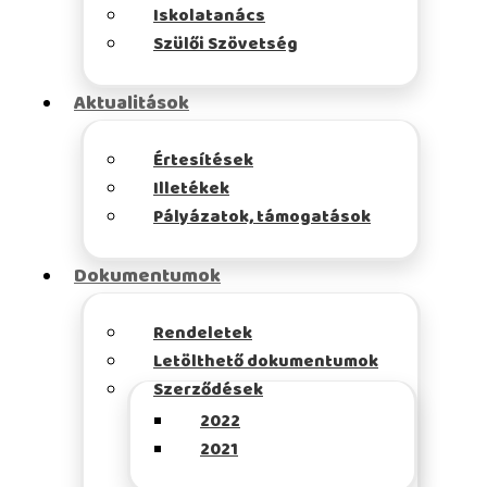
Iskolatanács
Szülői Szövetség
Aktualitások
Értesítések
Illetékek
Pályázatok, támogatások
Dokumentumok
Rendeletek
Letölthető dokumentumok
Szerződések
2022
2021