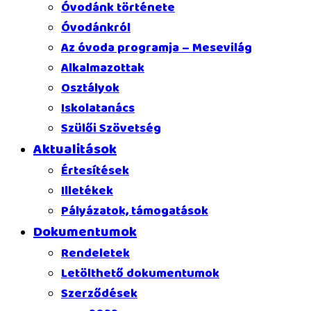
Óvodánk története
Óvodánkról
Az óvoda programja – Mesevilág
Alkalmazottak
Osztályok
Iskolatanács
Szülői Szövetség
Aktualitások
Értesítések
Illetékek
Pályázatok, támogatások
Dokumentumok
Rendeletek
Letölthető dokumentumok
Szerződések