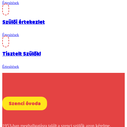
Értesítések
Szülői értekezlet
Értesítések
Tisztelt Szülők!
Értesítések
Szenci óvoda
1953-ban meghallgatásra talált a szenci szülők azon kérelme,