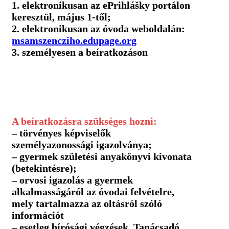
1. elektronikusan az ePrihlášky portálon
keresztül, május 1-től;
2. elektronikusan az óvoda weboldalán:
msamszencziho.edupage.org
3. személyesen a beíratkozáson
A beíratkozásra szükséges hozni:
– törvényes képviselők
személyazonossági igazolványa;
– gyermek születési anyakönyvi kivonata
(betekintésre);
– orvosi igazolás a gyermek
alkalmasságáról az óvodai felvételre,
mely tartalmazza az oltásról szóló
információt
– esetleg bírósági végzések, Tanácsadó