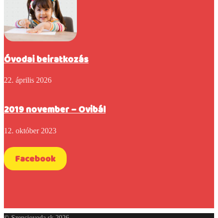
Óvodai beiratkozás
22. április 2026
2019 november – Ovibál
12. október 2023
Facebook
© Szenciovoda.sk 2026.