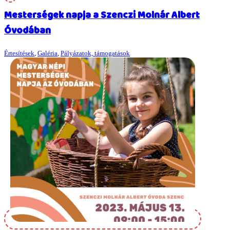
Mesterségek napja a Szenczi Molnár Albert
Óvodában
Értesítések
,
Galéria
,
Pályázatok, támogatások