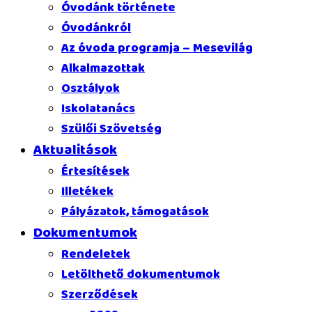
Óvodánk története
Óvodánkról
Az óvoda programja – Mesevilág
Alkalmazottak
Osztályok
Iskolatanács
Szülői Szövetség
Aktualitások
Értesítések
Illetékek
Pályázatok, támogatások
Dokumentumok
Rendeletek
Letölthető dokumentumok
Szerződések