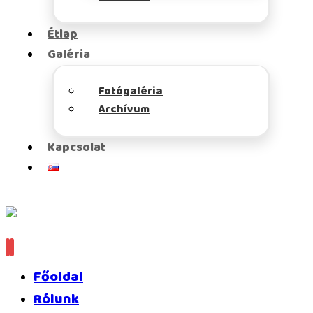
Étlap
Galéria
Fotógaléria
Archívum
Kapcsolat
Főoldal
Rólunk