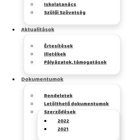
Iskolatanács
Szülői Szövetség
Aktualitások
Értesítések
Illetékek
Pályázatok, támogatások
Dokumentumok
Rendeletek
Letölthető dokumentumok
Szerződések
2022
2021