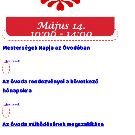
Mesterségek Napja az Óvodában
Értesítések
Az óvoda rendezvényei a következő
hónapokra
Értesítések
Az óvoda müködésének megszakítása