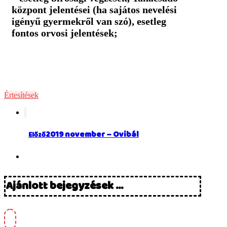
központ jelentései (ha sajátos nevelési
igényű gyermekről van szó), esetleg
fontos orvosi jelentések;
Értesítések
2019 november – Ovibál
Előző
Ajánlott bejegyzések ...