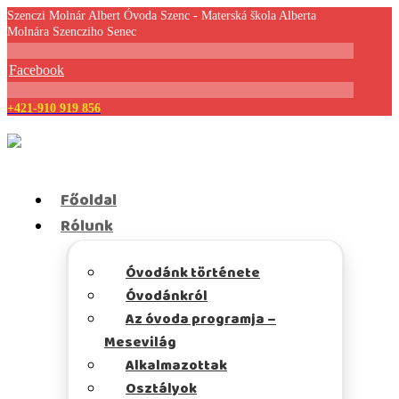
Szenczi Molnár Albert Óvoda Szenc - Materská škola Alberta
Molnára Szencziho Senec
Facebook
+421-910 919 856
Főoldal
Rólunk
Óvodánk története
Óvodánkról
Az óvoda programja –
Mesevilág
Alkalmazottak
Osztályok