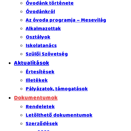
Óvodánk története
Óvodánkról
Az óvoda programja – Mesevilág
Alkalmazottak
Osztályok
Iskolatanács
Szülői Szövetség
Aktualitások
Értesítések
Illetékek
Pályázatok, támogatások
Dokumentumok
Rendeletek
Letölthető dokumentumok
Szerződések