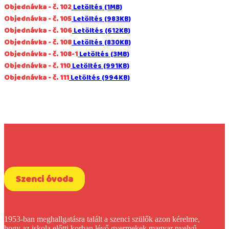
Objednávka - č. 102
Letöltés (1MB)
Objednávka - č. 105
Letöltés (983KB)
Objednávka - č. 106
Letöltés (612KB)
Objednávka - č. 108
Letöltés (830KB)
Objednávka - č. 108-1
Letöltés (3MB)
Objednávka - č. 110
Letöltés (991KB)
Objednávka - č. 111
Letöltés (994KB)
Szenci óvoda
1953-ban meghallgatásra talált a szenci szülők azon kérelme,
hogy az iskola előtti korban lévő gyermekek magyar nyelvű