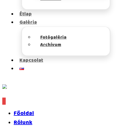
Étlap
Galéria
Fotógaléria
Archívum
Kapcsolat
Főoldal
Rólunk