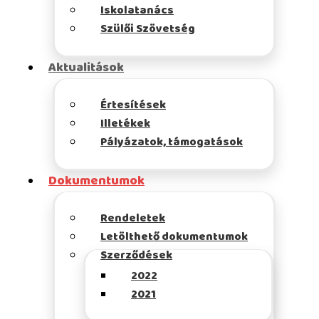
Iskolatanács
Szülői Szövetség
Aktualitások
Értesítések
Illetékek
Pályázatok, támogatások
Dokumentumok
Rendeletek
Letölthető dokumentumok
Szerződések
2022
2021