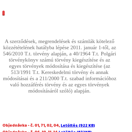
_
A szerződések, megrendelések és számlák kötelező
közzétételének hatályba lépése 2011. január 1-től, az
546/2010 T.t. törvény alapján, a 40/1964 T.t. Polgári
törvénykönyv számú törvény kiegészítése és az
egyes törvények módosítása és kiegészítése (az
513/1991 T.t. Kereskedelmi törvény és annak
módosításai és a 211/2000 T.t. szabad információhoz
való hozzáférés törvény és az egyes törvények
módosításáról szóló) alapján.
Objednávka - č. 01, 71, 02, 04,
Letöltés (922 KB)