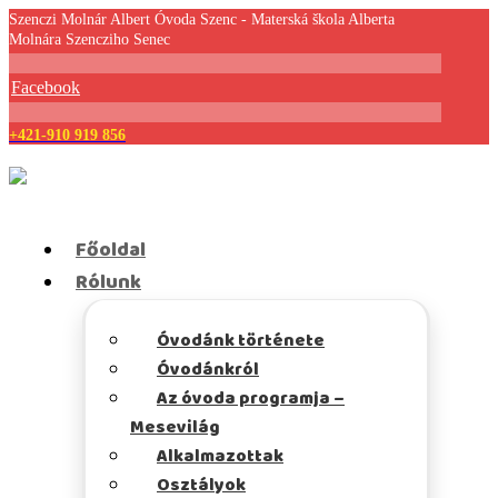
Szenczi Molnár Albert Óvoda Szenc - Materská škola Alberta
Molnára Szencziho Senec
Facebook
+421-910 919 856
Főoldal
Rólunk
Óvodánk története
Óvodánkról
Az óvoda programja –
Mesevilág
Alkalmazottak
Osztályok