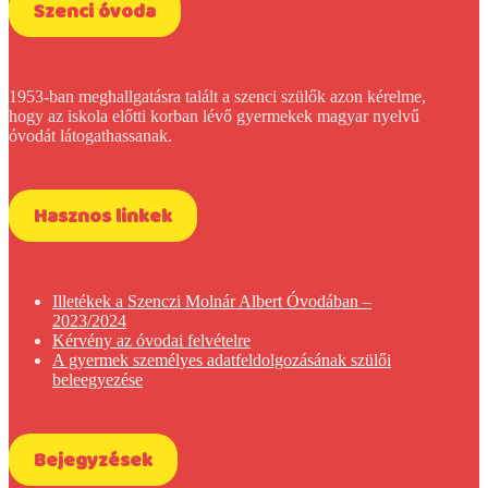
Szenci óvoda
1953-ban meghallgatásra talált a szenci szülők azon kérelme,
hogy az iskola előtti korban lévő gyermekek magyar nyelvű
óvodát látogathassanak.
Hasznos linkek
Illetékek a Szenczi Molnár Albert Óvodában –
2023/2024
Kérvény az óvodai felvételre
A gyermek személyes adatfeldolgozásának szülői
beleegyezése
Bejegyzések