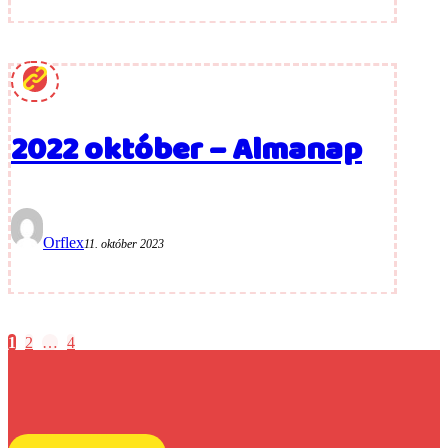
2022 október – Almanap
Orflex
11. október 2023
Bejegyzések
1
2
…
4
lapozása