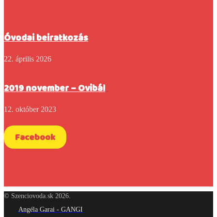
Óvodai beiratkozás
22. április 2026
2019 november – Ovibál
12. október 2023
Facebook
© Szenciovoda.sk 2026.
Angéla Garai - GANGI