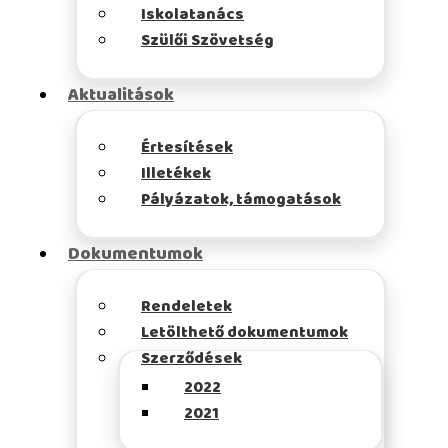
Iskolatanács
Szülői Szövetség
Aktualitások
Értesítések
Illetékek
Pályázatok, támogatások
Dokumentumok
Rendeletek
Letölthető dokumentumok
Szerződések
2022
2021