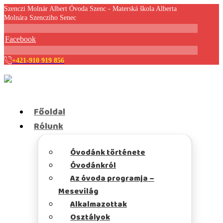
Szenczi Molnár Albert Óvoda Szenc - Materská škola Alberta
Molnára Szencziho Senec
Facebook
+421-910 919 856
Főoldal
Rólunk
Óvodánk története
Óvodánkról
Az óvoda programja –
Mesevilág
Alkalmazottak
Osztályok