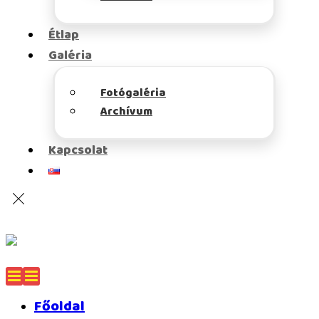
Étlap
Galéria
Fotógaléria
Archívum
Kapcsolat
Főoldal