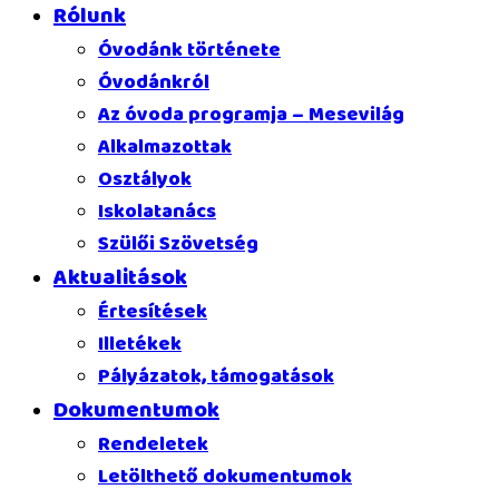
Rólunk
Óvodánk története
Óvodánkról
Az óvoda programja – Mesevilág
Alkalmazottak
Osztályok
Iskolatanács
Szülői Szövetség
Aktualitások
Értesítések
Illetékek
Pályázatok, támogatások
Dokumentumok
Rendeletek
Letölthető dokumentumok