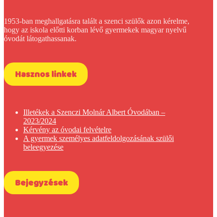
1953-ban meghallgatásra talált a szenci szülők azon kérelme,
hogy az iskola előtti korban lévő gyermekek magyar nyelvű
óvodát látogathassanak.
Hasznos linkek
Illetékek a Szenczi Molnár Albert Óvodában –
2023/2024
Kérvény az óvodai felvételre
A gyermek személyes adatfeldolgozásának szülői
beleegyezése
Bejegyzések