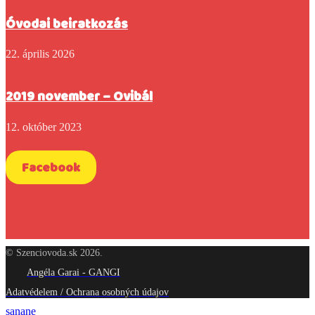
Óvodai beiratkozás
22. április 2026
2019 november – Ovibál
12. október 2023
Facebook
© Szenciovoda.sk 2026.
Angéla Garai - GANGI
Adatvédelem / Ochrana osobných údajov
sanane