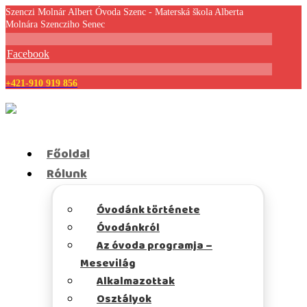
Szenczi Molnár Albert Óvoda Szenc - Materská škola Alberta
Molnára Szencziho Senec
Facebook
+421-910 919 856
Főoldal
Rólunk
Óvodánk története
Óvodánkról
Az óvoda programja –
Mesevilág
Alkalmazottak
Osztályok