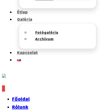
Étlap
Galéria
Fotógaléria
Archívum
Kapcsolat
Főoldal
Rólunk