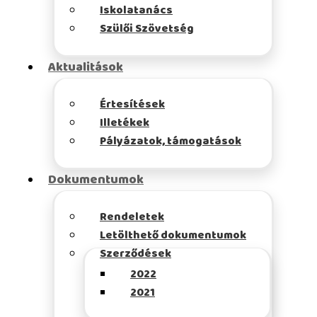
Iskolatanács
Szülői Szövetség
Aktualitások
Értesítések
Illetékek
Pályázatok, támogatások
Dokumentumok
Rendeletek
Letölthető dokumentumok
Szerződések
2022
2021