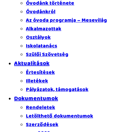
Óvodánk története
Óvodánkról
Az óvoda programja – Mesevilág
Alkalmazottak
Osztályok
Iskolatanács
Szülői Szövetség
Aktualitások
Értesítések
Illetékek
Pályázatok, támogatások
Dokumentumok
Rendeletek
Letölthető dokumentumok
Szerződések