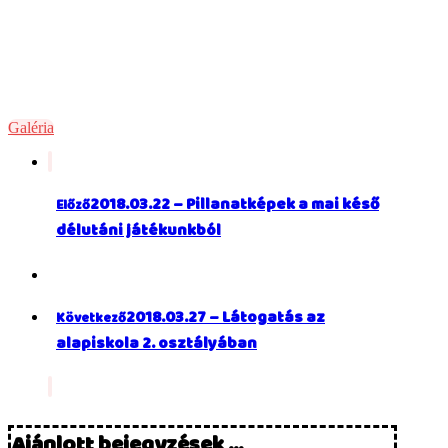
Galéria
2018.03.22 – Pillanatképek a mai késő
Előző
délutáni játékunkból
2018.03.27 – Látogatás az
Következő
alapiskola 2. osztályában
Ajánlott bejegyzések ...