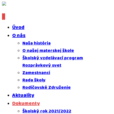
Úvod
O nás
Naša história
O našej materskej škole
Školský vzdelávací program
Rozprávkový svet
Zamestnanci
Rada školy
Rodičovské Združenie
Aktuality
Dokumenty
Školský rok 2021/2022