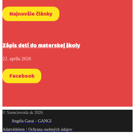
Najnovšie články
Zápis detí do materskej školy
22. apríla 2026
Facebook
© Szenciovoda.sk 2026.
Angéla Garai - GANGI
Adatvédelem / Ochrana osobných údajov