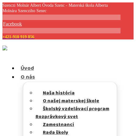
Szenczi Molnár Albert Óvoda Szenc - Materská škola Alberta
Molnára Szencziho Senec
Facebook
+421-910 919 856
Úvod
O nás
Naša história
O našej materskej škole
Školský vzdelávací program
Rozprávkový svet
Zamestnanci
Rada školy