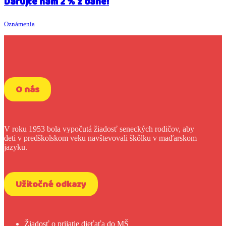
Darujte nám 2 % z dane!
Oznámenia
O nás
V roku 1953 bola vypočutá žiadosť seneckých rodičov, aby
deti v predškolskom veku navštevovali škôlku v maďarskom
jazyku.
Užitočné odkazy
Žiadosť o prijatie dieťaťa do MŠ