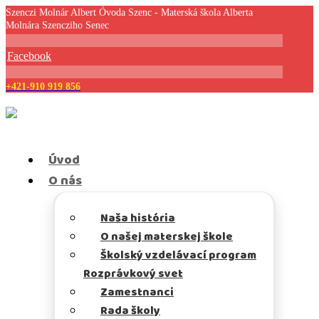
Szenczi Molnár Albert Óvoda Szenc - Materská škola Alberta
Molnára Szencziho Senec
Facebook
+421-910 919 856
Úvod
O nás
Naša história
O našej materskej škole
Školský vzdelávací program
Rozprávkový svet
Zamestnanci
Rada školy