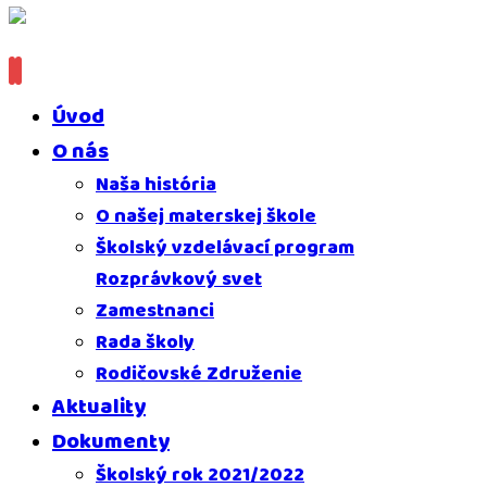
Úvod
O nás
Naša história
O našej materskej škole
Školský vzdelávací program
Rozprávkový svet
Zamestnanci
Rada školy
Rodičovské Združenie
Aktuality
Dokumenty
Školský rok 2021/2022