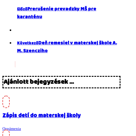
Prerušenie prevadzky MŠ pre
Előző
karanténu
Deň remesiel v materskej škole A.
Következő
M. Szencziho
Ajánlott bejegyzések ...
Zápis detí do materskej školy
Oznámenia